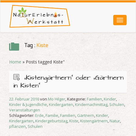
Tag :
Kiste
Home
» Posts tagged
Kiste"
„Kistengärtnern“ oder „Gärtnern
in Kisten“
22. Februar 2016
von
Mo Hilger
, Kategorie:
Familien
,
Kinder
,
Kinder & Jugendliche
,
Kindergarten
,
Kindernachmittag
,
Schulen
,
Veranstaltungen
Schlagwörter:
Erde
,
Familie
,
Familien
,
Gärtnern
,
Kinder
,
Kindergarten
,
Kindergeburtstag
,
Kiste
,
Kistengärtnern
,
Natur
,
pflanzen
,
Schulen