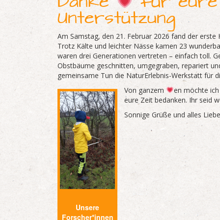
Danke
für eure 
Unterstützung
Am Samstag, den 21. Februar 2026 fand der erste He
Trotz Kälte und leichter Nässe kamen 23 wunderbar
waren drei Generationen vertreten – einfach toll.
Obstbäume geschnitten, umgegraben, repariert und
gemeinsame Tun die NaturErlebnis-Werkstatt für di
Von ganzem
en möchte ich
eure Zeit bedanken. Ihr seid 
Sonnige Grüße und alles Lieb
Unsere
Forscher*innen