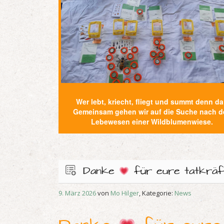
Wer lebt, kriecht, fliegt und summt denn d
Gemeinsam gehen wir auf die Suche nach d
Lebewesen einer Wildblumenwiese.
Danke
für eure tatkräft
9. März 2026
von
Mo Hilger
, Kategorie:
News