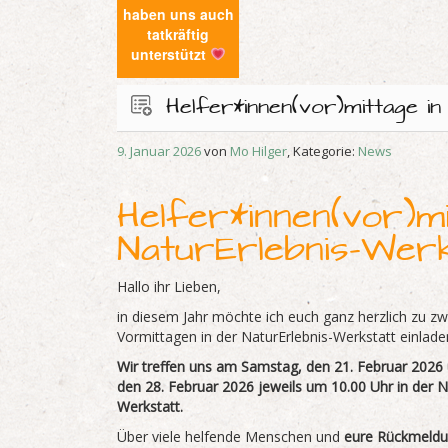
haben uns auch
tatkräftig
unterstützt
Helfer*innen(vor)mittage i
9. Januar 2026
von
Mo Hilger
, Kategorie:
News
Helfer*innen(vor)mi
NaturErlebnis-Wer
Hallo ihr Lieben,
in diesem Jahr möchte ich euch ganz herzlich zu zw
Vormittagen in der NaturErlebnis-Werkstatt einlade
Wir treffen uns am Samstag, den 21. Februar 202
den 28. Februar 2026 jeweils um 10.00 Uhr in der N
Werkstatt.
Über viele helfende Menschen und
eure Rückmeldu