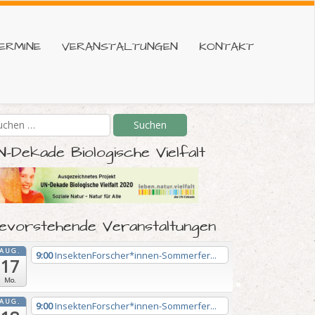
ERMINE
VERANSTALTUNGEN
KONTAKT
N-Dekade Biologische Vielfalt
evorstehende Veranstaltungen
AUG.
9:00
InsektenForscher*innen-Sommerfer...
17
Mo.
AUG.
9:00
InsektenForscher*innen-Sommerfer...