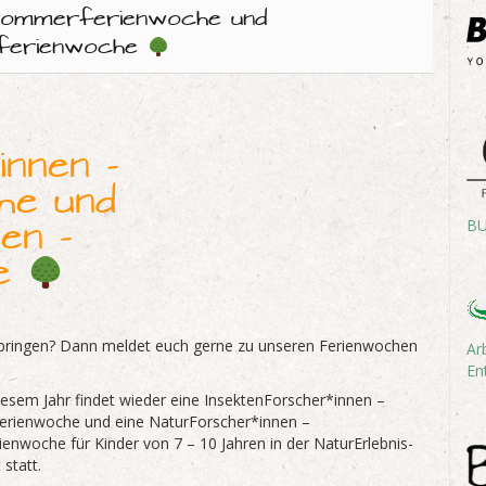
 Sommerferienwoche und
tferienwoche
nnen –
he und
en –
BU
he
erbringen? Dann meldet euch gerne zu unseren Ferienwochen
Ar
En
iesem Jahr findet wieder eine InsektenForscher*innen –
rienwoche und eine NaturForscher*innen –
ienwoche für Kinder von 7 – 10 Jahren in der NaturErlebnis-
 statt.