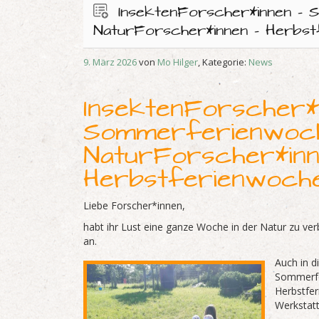
InsektenForscher*innen –
NaturForscher*innen – Herbs
9. März 2026
von
Mo Hilger
, Kategorie:
News
InsektenForscher*i
Sommerferienwoc
NaturForscher*inn
Herbstferienwoc
Liebe Forscher*innen,
habt ihr Lust eine ganze Woche in der Natur zu v
an.
Auch in d
Sommerfe
Herbstfer
Werkstatt