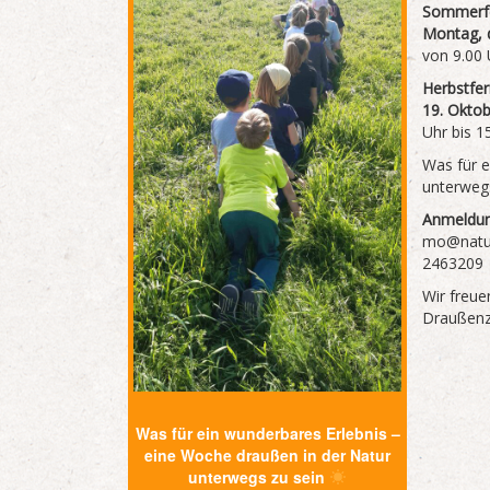
Sommerfe
Montag, d
von 9.00 
Herbstfer
19. Oktob
Uhr bis 1
Was für e
unterweg
Anmeldu
mo@nature
2463209
Wir freu
Draußenz
Was für ein wunderbares Erlebnis –
eine Woche draußen in der Natur
unterwegs zu sein