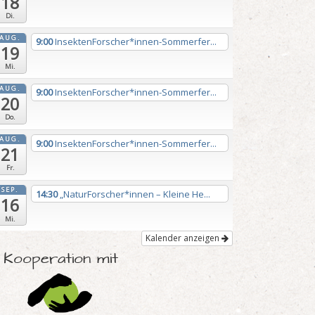
18
Di.
AUG.
9:00
InsektenForscher*innen-Sommerfer...
19
Mi.
AUG.
9:00
InsektenForscher*innen-Sommerfer...
20
Do.
AUG.
9:00
InsektenForscher*innen-Sommerfer...
21
Fr.
SEP.
14:30
„NaturForscher*innen – Kleine He...
16
Mi.
Kalender anzeigen
n Kooperation mit