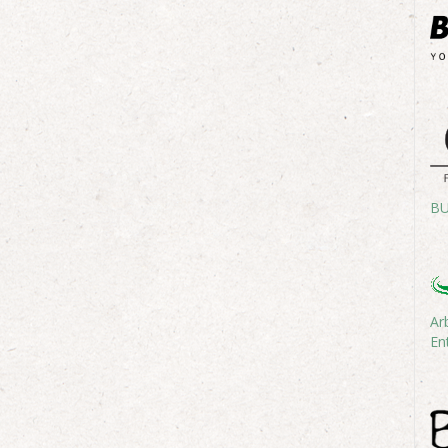
BU
Ar
En