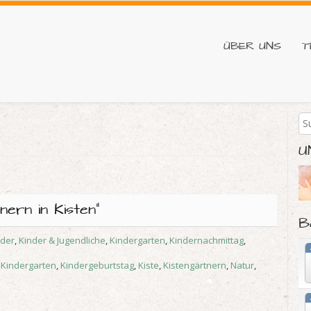
ÜBER UNS
T
U
nern in Kisten“
B
nder
,
Kinder & Jugendliche
,
Kindergarten
,
Kindernachmittag
,
,
Kindergarten
,
Kindergeburtstag
,
Kiste
,
Kistengärtnern
,
Natur
,