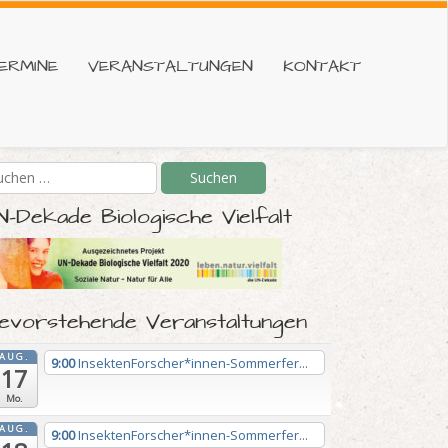
ERMINE
VERANSTALTUNGEN
KONTAKT
N-Dekade Biologische Vielfalt
evorstehende Veranstaltungen
AUG.
9:00
InsektenForscher*innen-Sommerfer...
17
Mo.
AUG.
9:00
InsektenForscher*innen-Sommerfer...