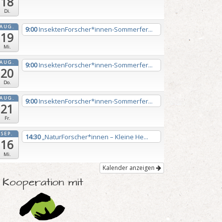
18
Di.
AUG.
9:00
InsektenForscher*innen-Sommerfer...
19
Mi.
AUG.
9:00
InsektenForscher*innen-Sommerfer...
20
Do.
AUG.
9:00
InsektenForscher*innen-Sommerfer...
21
Fr.
SEP.
14:30
„NaturForscher*innen – Kleine He...
16
Mi.
Kalender anzeigen
n Kooperation mit