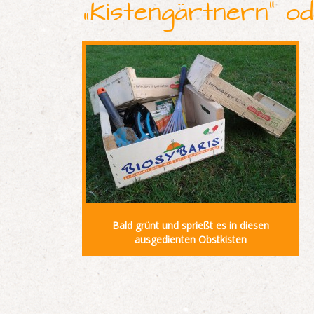
„Kistengärtnern“ od
Bald grünt und sprießt es in diesen
ausgedienten Obstkisten