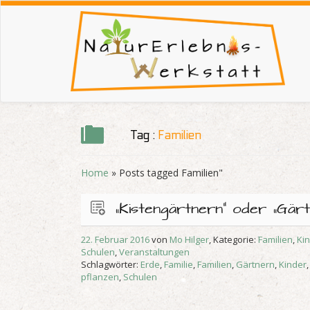
Tag :
Familien
Home
» Posts tagged
Familien"
„Kistengärtnern“ oder „Gärt
22. Februar 2016
von
Mo Hilger
, Kategorie:
Familien
,
Ki
Schulen
,
Veranstaltungen
Schlagwörter:
Erde
,
Familie
,
Familien
,
Gärtnern
,
Kinder
pflanzen
,
Schulen