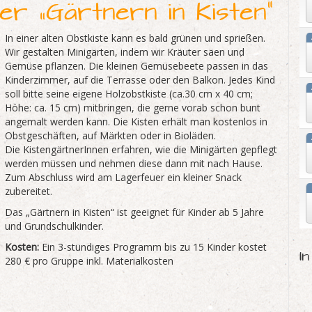
er „Gärtnern in Kisten“
In einer alten Obstkiste kann es bald grünen und sprießen.
Wir gestalten Minigärten, indem wir Kräuter säen und
Gemüse pflanzen. Die kleinen Gemüsebeete passen in das
Kinderzimmer, auf die Terrasse oder den Balkon. Jedes Kind
soll bitte seine eigene Holzobstkiste (ca.30 cm x 40 cm;
Höhe: ca. 15 cm) mitbringen, die gerne vorab schon bunt
angemalt werden kann. Die Kisten erhält man kostenlos in
Obstgeschäften, auf Märkten oder in Bioläden.
Die KistengärtnerInnen erfahren, wie die Minigärten gepflegt
werden müssen und nehmen diese dann mit nach Hause.
Zum Abschluss wird am Lagerfeuer ein kleiner Snack
zubereitet.
Das „Gärtnern in Kisten“ ist geeignet für Kinder ab 5 Jahre
und Grundschulkinder.
Kosten:
Ein 3-stündiges Programm bis zu 15 Kinder kostet
I
280 € pro Gruppe inkl. Materialkosten