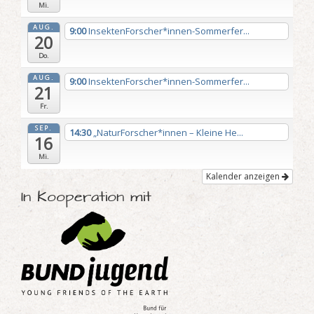
Mi.
AUG.
9:00
InsektenForscher*innen-Sommerfer...
20
Do.
AUG.
9:00
InsektenForscher*innen-Sommerfer...
21
Fr.
SEP.
14:30
„NaturForscher*innen – Kleine He...
16
Mi.
Kalender anzeigen
In Kooperation mit