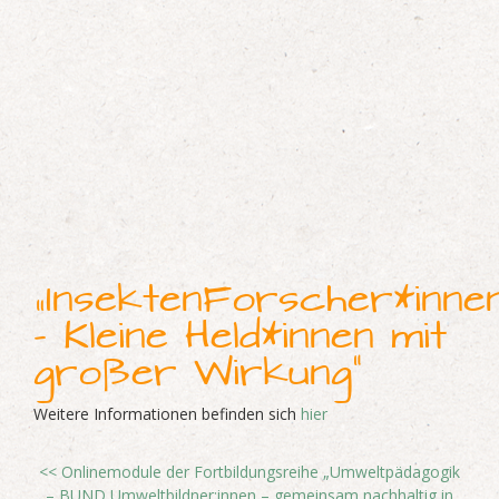
0
–
1
7
:
3
0
R
KIN
„InsektenForscher*inne
– Kleine Held*innen mit
großer Wirkung“
Weitere Informationen befinden sich
hier
<<
Onlinemodule der Fortbildungsreihe „Umweltpädagogik
– BUND Umweltbildner:innen – gemeinsam nachhaltig in