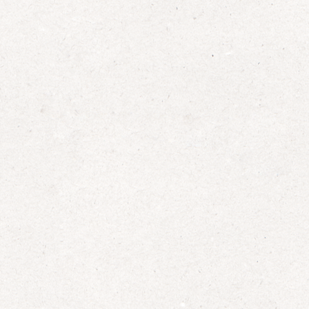
3
.
N
o
v
e
m
b
e
r
2
0
2
5
u
m
1
4
:
3