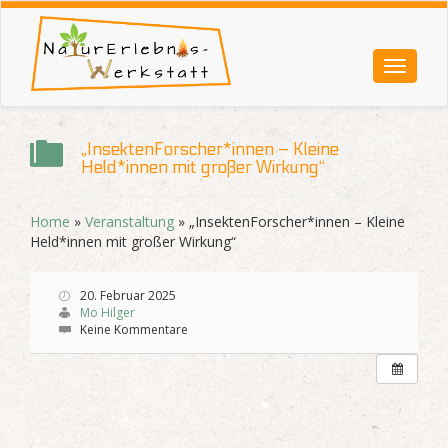
„InsektenForscher*innen – Kleine
Held*innen mit großer Wirkung“
Home
»
Veranstaltung
»
„InsektenForscher*innen – Kleine
Held*innen mit großer Wirkung“
20. Februar 2025
Mo Hilger
W
Keine Kommentare
A
N
N
:
1