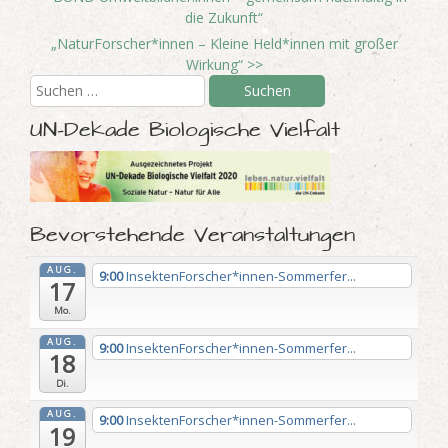
die Zukunft“
„NaturForscher*innen – Kleine Held*innen mit großer
Wirkung“
>>
UN-Dekade Biologische Vielfalt
Bevorstehende Veranstaltungen
AUG.
9:00
InsektenForscher*innen-Sommerfer...
17
Mo.
AUG.
9:00
InsektenForscher*innen-Sommerfer...
18
Di.
AUG.
9:00
InsektenForscher*innen-Sommerfer...
19